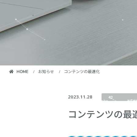
お知らせ
コンテンツの最適化
HOME
/home/artex/ct-
Warni
artex.co.jp/public_html/wp-
2023.11.28
42
arte
content/themes/artex2022/single.php
">
content/t
on line
コンテンツの最