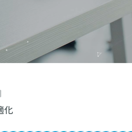
ng
: Undefined array key 0 in
/home/artex/ct-
x.co.jp/public_html/wp-
hemes/artex2022/single.php
適化
on line
46