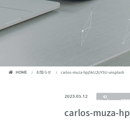
お知らせ
carlos-muza-hpjSkU2UYSU-unsplash
HOME
/home/artex/ct-
Warni
artex.co.jp/public_html/wp-
2023.05.12
42
arte
content/themes/artex2022/single.php
">
content/t
on line
carlos-muza-h